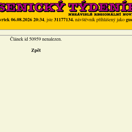
vrtek 06.08.2026 20:34
31177134.
gue
, jste
návštěvník přihlášený jako
Článek id 50959 nenalezen.
Zpět