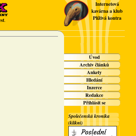
Internetová
kavárna a klub
Plíživá kontra
st
.
Úvod
Archiv článků
Ankety
Hledání
Inzerce
Redakce
Přihlásit se
Společenská kronika
(klikni)