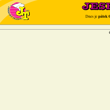
pátek 
Dnes je