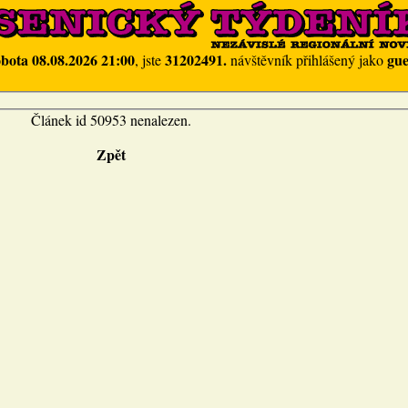
obota 08.08.2026 21:00
31202491.
gue
, jste
návštěvník přihlášený jako
Článek id 50953 nenalezen.
Zpět