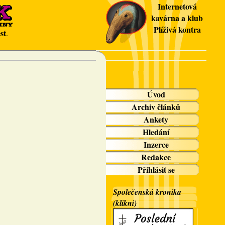
Internetová
kavárna a klub
Plíživá kontra
st
.
Úvod
Archiv článků
Ankety
Hledání
Inzerce
Redakce
Přihlásit se
Společenská kronika
(klikni)