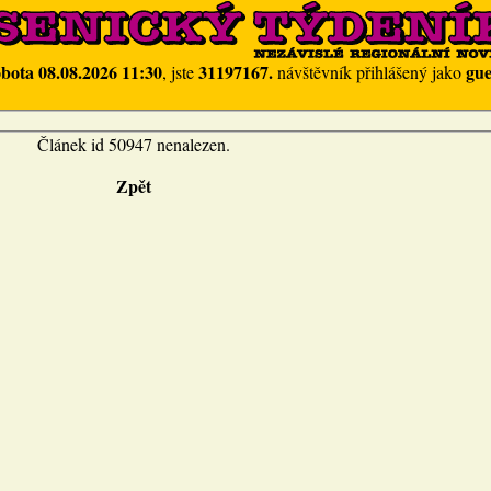
obota 08.08.2026 11:30
31197167.
gue
, jste
návštěvník přihlášený jako
Článek id 50947 nenalezen.
Zpět