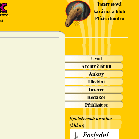
Internetová
kavárna a klub
Plíživá kontra
st
.
Úvod
Archiv článků
Ankety
Hledání
Inzerce
Redakce
Přihlásit se
Společenská kronika
(klikni)