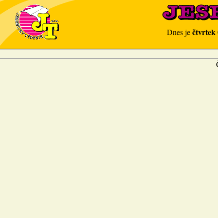
čtvrtek
Dnes je