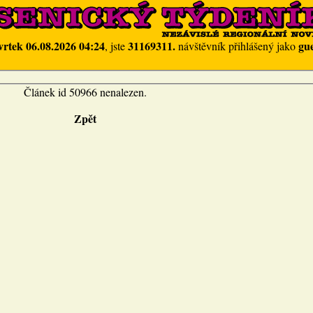
vrtek 06.08.2026 04:24
31169311.
gue
, jste
návštěvník přihlášený jako
Článek id 50966 nenalezen.
Zpět