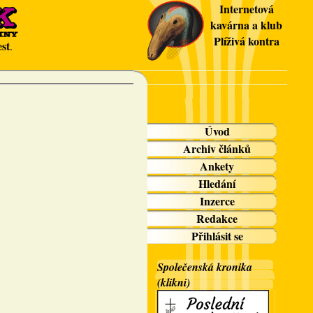
Internetová
kavárna a klub
Plíživá kontra
st
.
Úvod
Archiv článků
Ankety
Hledání
Inzerce
Redakce
Přihlásit se
Společenská kronika
(klikni)