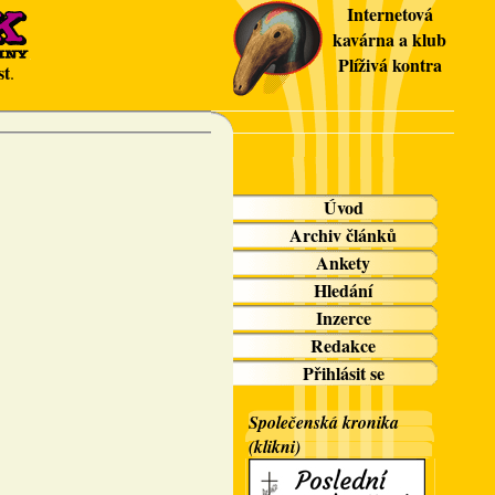
Internetová
kavárna a klub
Plíživá kontra
st
.
Úvod
Archiv článků
Ankety
Hledání
Inzerce
Redakce
Přihlásit se
Společenská kronika
(klikni)