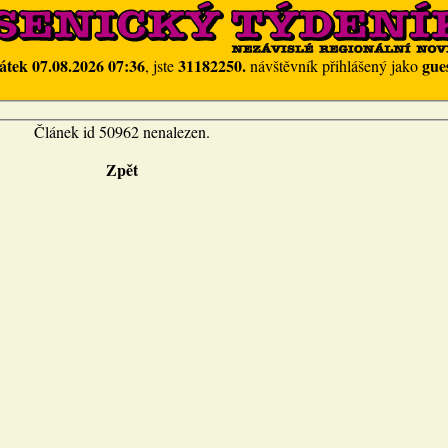
átek 07.08.2026 07:36
31182250.
gue
, jste
návštěvník přihlášený jako
Článek id 50962 nenalezen.
Zpět