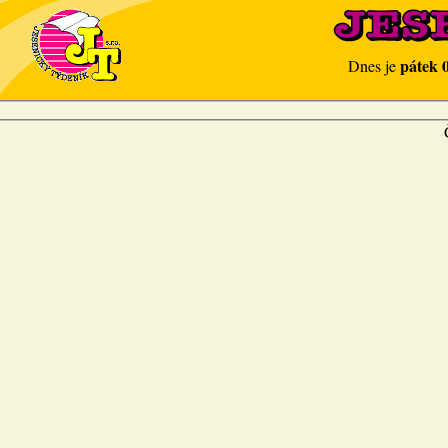
pátek 
Dnes je