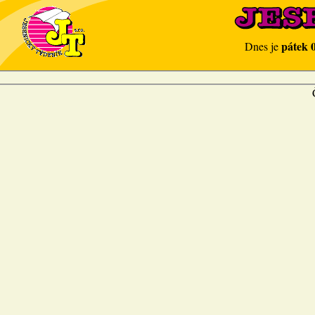
pátek 
Dnes je