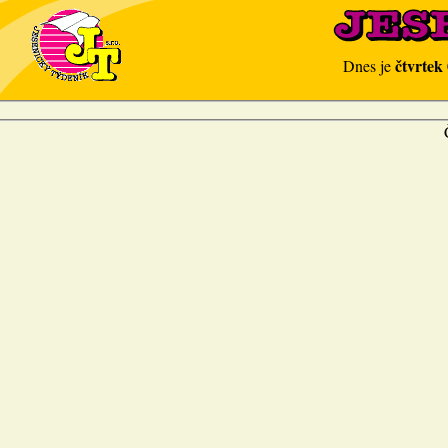
čtvrtek
Dnes je