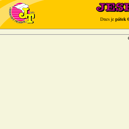
pátek 
Dnes je