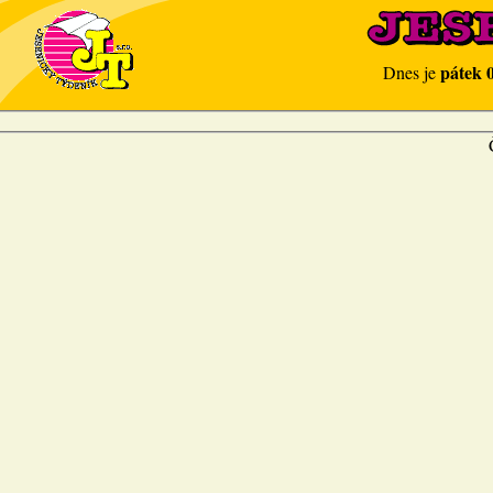
pátek 
Dnes je