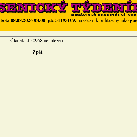
obota 08.08.2026 08:00
31195109.
gue
, jste
návštěvník přihlášený jako
Článek id 50958 nenalezen.
Zpět