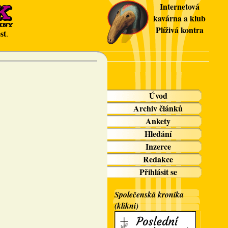
Internetová
kavárna a klub
Plíživá kontra
st
.
Úvod
Archiv článků
Ankety
Hledání
Inzerce
Redakce
Přihlásit se
Společenská kronika
(klikni)