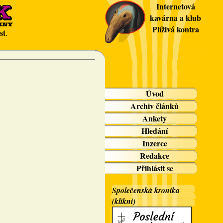
Internetová
kavárna a klub
Plíživá kontra
st
.
Úvod
Archiv článků
Ankety
Hledání
Inzerce
Redakce
Přihlásit se
Společenská kronika
(klikni)