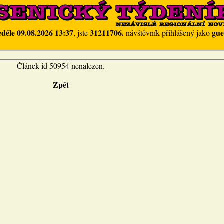
eděle 09.08.2026 13:37
31211706.
gue
, jste
návštěvník přihlášený jako
Článek id 50954 nenalezen.
Zpět