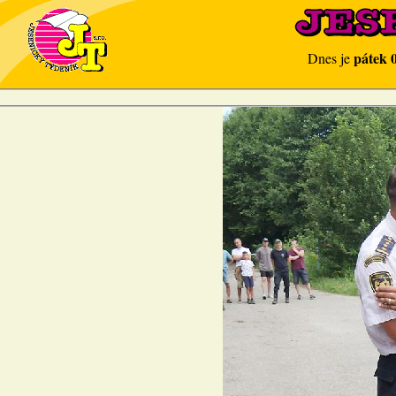
pátek 
Dnes je