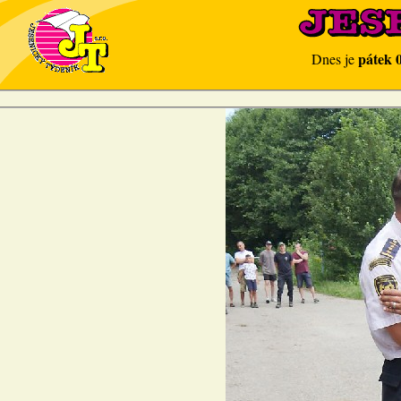
pátek 
Dnes je