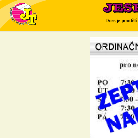
pondělí
Dnes je