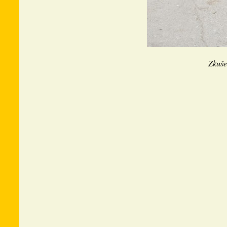
Zkušen