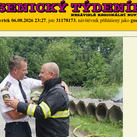
vrtek 06.08.2026 23:27
31178173.
gue
, jste
návštěvník přihlášený jako