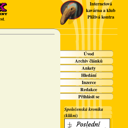
Internetová
kavárna a klub
Plíživá kontra
st
.
Úvod
Archiv článků
Ankety
Hledání
Inzerce
Redakce
Přihlásit se
Společenská kronika
(klikni)