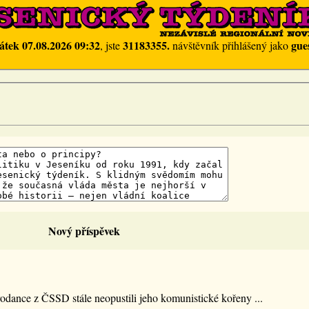
átek 07.08.2026 09:32
31183355.
gue
, jste
návštěvník přihlášený jako
Nový příspěvek
rodance z ČSSD stále neopustili jeho komunistické kořeny ...