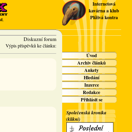
Internetová
kavárna a klub
Plíživá kontra
st
.
Diskuzní forum
Výpis příspěvků ke článku:
Úvod
Archiv článků
Ankety
Hledání
Inzerce
Redakce
Přihlásit se
Společenská kronika
(klikni)