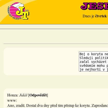
čtvrtek
Dnes je
Odpovědět
Honza:
Jidáš
[
]
www:
Ano, zradil. Dostal dva dny před tím přístup ke korytu. Zaprodanc