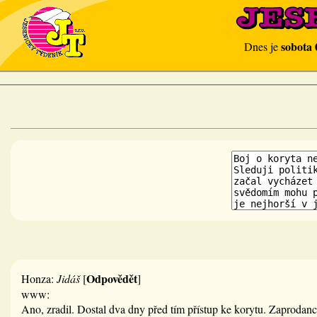
sobota 
Dnes je
Odpovědět
Honza:
Jidáš
[
]
www:
Ano, zradil. Dostal dva dny před tím přístup ke korytu. Zaprodanc