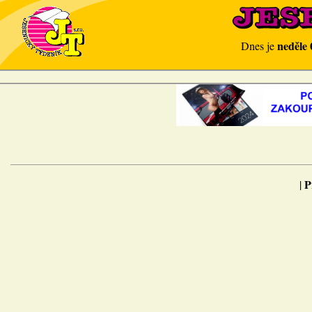
neděle 
Dnes je
P
|