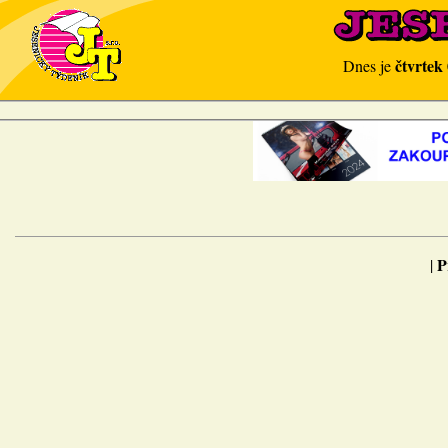
čtvrtek
Dnes je
P
|