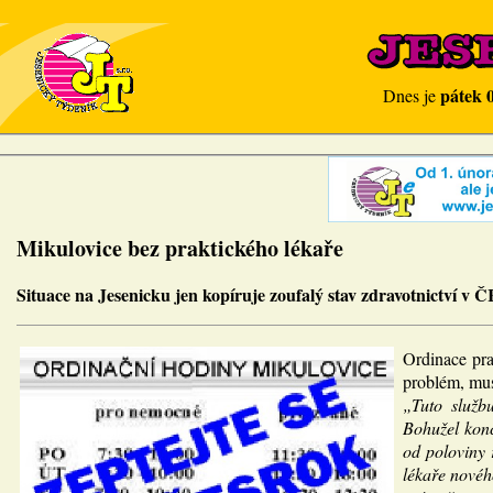
pátek 
Dnes je
Mikulovice bez praktického lékaře
Situace na Jesenicku jen kopíruje zoufalý stav zdravotnictví v 
Ordinace pra
problém, musí
„Tuto služb
Bohužel konc
od poloviny
lékaře novéh