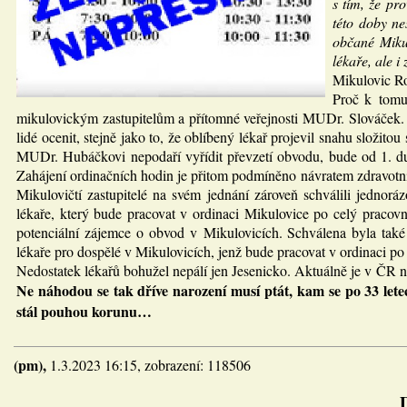
s tím, že p
této doby n
občané Mikul
lékaře, ale 
Mikulovic R
Proč k tomut
mikulovickým zastupitelům a přítomné veřejnosti MUDr. Slováček. Ja
lidé ocenit, stejně jako to, že oblíbený lékař projevil snahu složito
MUDr. Hubáčkovi nepodaří vyřídit převzetí obvodu, bude od 1. du
Zahájení ordinačních hodin je přitom podmíněno návratem zdravotní
Mikulovičtí zastupitelé na svém jednání zároveň schválili jedn
lékaře, který bude pracovat v ordinaci Mikulovice po celý praco
potenciální zájemce o obvod v Mikulovicích. Schválena byla také
lékaře pro dospělé v Mikulovicích, jenž bude pracovat v ordinaci p
Nedostatek lékařů bohužel nepálí jen Jesenicko. Aktuálně je v ČR ne
Ne náhodou se tak dříve narození musí ptát, kam se po 33 lete
stál pouhou korunu…
(pm),
1.3.2023 16:15, zobrazení: 118506