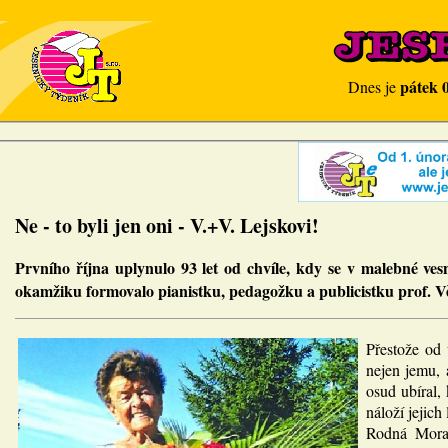
pátek 
Dnes je
Ne - to byli jen oni - V.+V. Lejskovi!
Prvního října uplynulo 93 let od chvíle, kdy se v malebné ve
okamžiku formovalo pianistku, pedagožku a publicistku prof. 
Přestože od 
nejen jemu, 
osud ubíral
náloží jejich
Rodná Morav