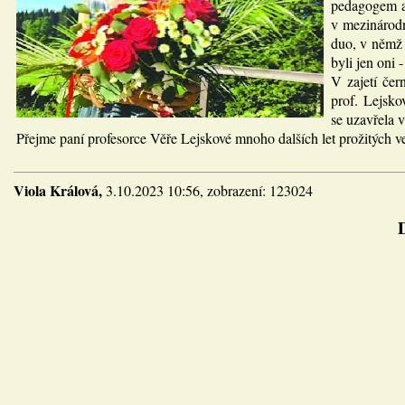
pedagogem a 
v mezinárodn
duo, v němž 
byli jen oni 
V zajetí čer
prof. Lejsko
se uzavřela 
Přejme paní profesorce Věře Lejskové mnoho dalších let prožitých v
Viola Králová,
3.10.2023 10:56, zobrazení: 123024