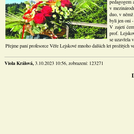
pedagogem a 
v mezinárodn
duo, v němž 
byli jen oni 
V zajetí čer
prof. Lejsko
se uzavřela 
Přejme paní profesorce Věře Lejskové mnoho dalších let prožitých v
Viola Králová,
3.10.2023 10:56, zobrazení: 123271