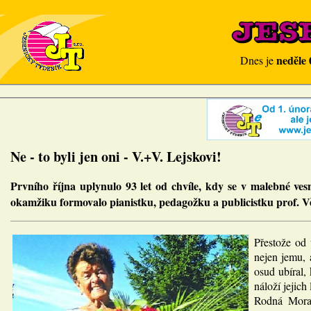
neděle 
Dnes je
Ne - to byli jen oni - V.+V. Lejskovi!
Prvního října uplynulo 93 let od chvíle, kdy se v malebné ve
okamžiku formovalo pianistku, pedagožku a publicistku prof. 
Přestože od 
nejen jemu, 
osud ubíral
náloží jejich
Rodná Morav