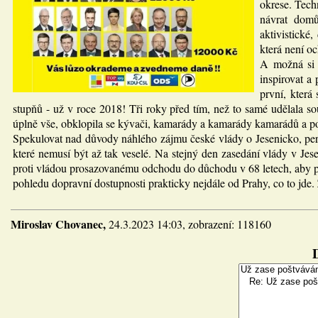
okrese. Tech
návrat domů
aktivistické
která není o
A možná si 
inspirovat a
první, která
stupňů - už v roce 2018! Tři roky před tím, než to samé udělala so
úplně vše, obklopila se kývači, kamarády a kamarády kamarádů a po
Spekulovat nad důvody náhlého zájmu české vlády o Jesenicko, peri
které nemusí být až tak veselé. Na stejný den zasedání vlády v 
proti vládou prosazovanému odchodu do důchodu v 68 letech, aby p
pohledu dopravní dostupnosti prakticky nejdále od Prahy, co to jde. 
Miroslav Chovanec,
24.3.2023 14:03, zobrazení: 118160