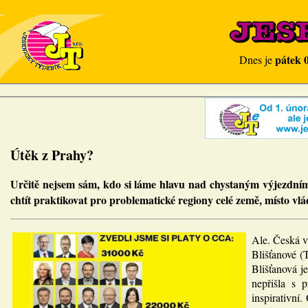
pátek 
Dnes je
Útěk z Prahy?
Určitě nejsem sám, kdo si láme hlavu nad chystaným výjezdním
chtít praktikovat pro problematické regiony celé země, místo vl
Ale. Česká v
Blišťanové (
Blišťanová j
nepřišla s 
inspirativní