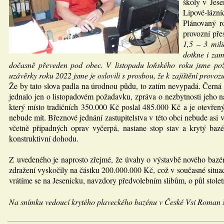
školy v Jese
Lipové-lázníc
Plánovaný r
provozní pře
1,5 – 3 mil
dotkne i zam
dočasně převeden pod obec. V listopadu loňského roku jsme požá
uzávěrky roku 2022 jsme je oslovili s prosbou, že k zajištění provozu
Že by tato slova padla na úrodnou půdu, to zatím nevypadá. Černá
jednalo jen o listopadovém požadavku, zpráva o nezbytnosti jeho na
který místo tradičních 350.000 Kč poslal 485.000 Kč a je otevřen
nebude mít. Březnové jednání zastupitelstva v této obci nebude asi v
včetně případných oprav vyčerpá, nastane stop stav a krytý ba
konstruktivní dohodu.
Z uvedeného je naprosto zřejmé, že úvahy o výstavbě nového bazén
zdražení vyskočily na částku 200.000.000 Kč, což v současné situac
vrátíme se na Jesenicku, navzdory předvolebním slibům, o půl století
Na snímku vedoucí krytého plaveckého bazénu v České Vsi Roman 