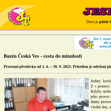
pátek 
Dnes je
Bazén Česká Ves - cesta do minulosti
Provozní přestávka od 1. 6. – 30. 9. 2023. Prioritou je udržení p
Jediný kryt
Z s pomocí n
Kdyby nešlo 
jeho provoz 
limity provo
všední dny, a