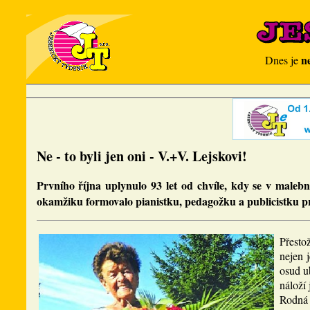
n
Dnes je
Ne - to byli jen oni - V.+V. Lejskovi!
Prvního října uplynulo 93 let od chvíle, kdy se v maleb
okamžiku formovalo pianistku, pedagožku a publicistku p
Přesto
nejen 
osud u
náloží 
Rodná 