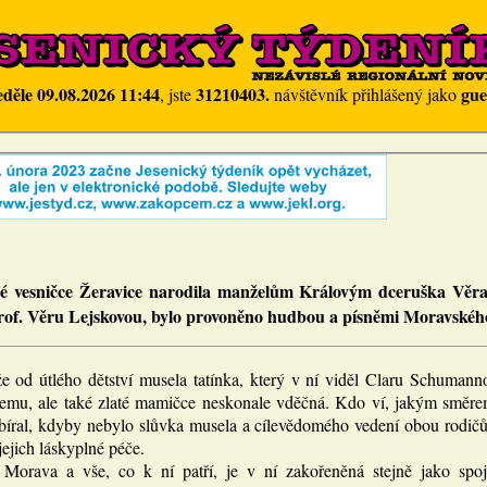
eděle 09.08.2026 11:44
31210403.
gue
, jste
návštěvník přihlášený jako
né vesničce Žeravice narodila manželům Královým dceruška Věra.
rof. Věru Lejskovou, bylo provoněno hudbou a písněmi Moravskéh
že od útlého dětství musela tatínka, který v ní viděl Claru Schumanno
jemu, ale také zlaté mamičce neskonale vděčná. Kdo ví, jakým směrem 
bíral, kdyby nebylo slůvka musela a cílevědomého vedení obou rod
jejich láskyplné péče.
Morava a vše, co k ní patří, je v ní zakořeněná stejně jako spoje