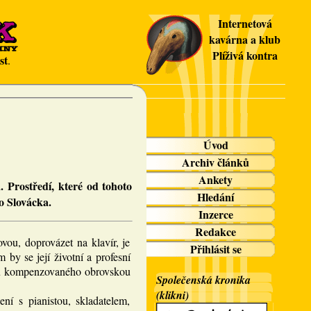
Internetová
kavárna a klub
Plíživá kontra
st
.
Úvod
Archiv článků
Ankety
 Prostředí, které od tohoto
Hledání
o Slovácka.
Inzerce
Redakce
vou, doprovázet na klavír, je
Přihlásit se
by se její životní a profesní
ičů kompenzovaného obrovskou
Společenská kronika
(klikni)
ní s pianistou, skladatelem,