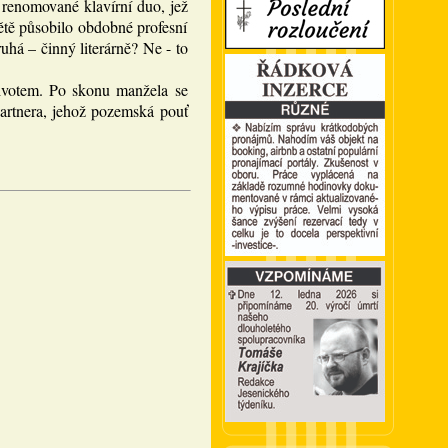
renomované klavírní duo, jež
tě působilo obdobné profesní
uhá – činný literárně? Ne - to
 životem. Po skonu manžela se
partnera, jehož pozemská pouť