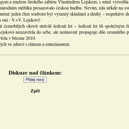
gem a mužem širokého záběru Vlastimilem Lejskem, s nímž vytvořila 
národním měřítku prosazovalo českou hudbu. Nevím, zda někde na svě
 němž jeden člen souboru byl výrazný skladatel a druhý – respektive dr
n oni - V.+V. Lejskovi!
tí černobílých okovů strávili šedesát let – šedesát let šli společným
Lejsková neuzavřela do sebe, ale neúnavně propaguje dílo zesnulého 
vřela v březnu 2010.
tých ve zdraví s elánem a entuziasmem.
Diskuze nad článkem:
Zpět