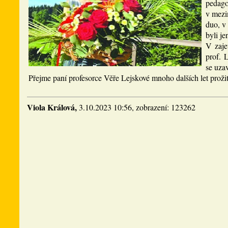
pedago
v mezi
duo, v
byli je
V zaje
prof. 
se uza
Přejme paní profesorce Věře Lejskové mnoho dalších let proži
Viola Králová,
3.10.2023 10:56, zobrazení: 123262