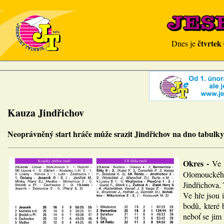
čtvrtek
Dnes je
Kauza Jindřichov
Neoprávněný start hráče může srazit Jindřichov na dno tabulky
Okres -
Ve 
Olomouckého 
Jindřichova.
Ve hře jsou 
bodů, které 
neboť se jim