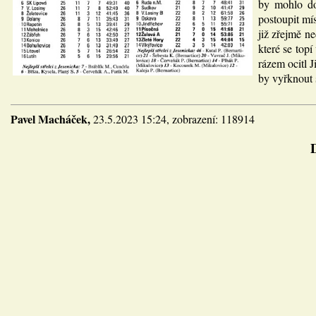
by mohlo do
postoupit mí
již zřejmě n
které se top
rázem ocitl 
by vyřknout 
Pavel Macháček,
23.5.2023 15:24, zobrazení: 118914