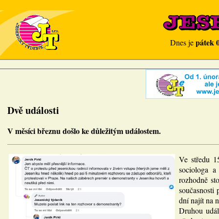
pátek 
Dnes je
Dvě události
V měsíci březnu došlo ke důležitým událostem.
Ve středu 15
sociologa a
rozhodně sto
současnosti 
dní najít na
Druhou událo