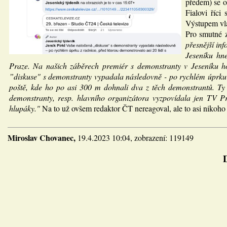
předem) se or
Fialovi říci
Výstupem vlá
Pro smutné 
přesnější in
Jeseníku hn
Praze. Na našich záběrech premiér s demonstranty v Jeseníku ho
”diskuse" s demonstranty vypadala následovně - po rychlém úprku z
poště, kde ho po asi 300 m dohnali dva z těch demonstrantů. Ty j
demonstranty, resp. hlavního organizátora vyzpovídala jen TV Pr
hlupáky."
Na to už ovšem redaktor ČT nereagoval, ale to asi nikoho
Miroslav Chovanec,
19.4.2023 10:04, zobrazení: 119149