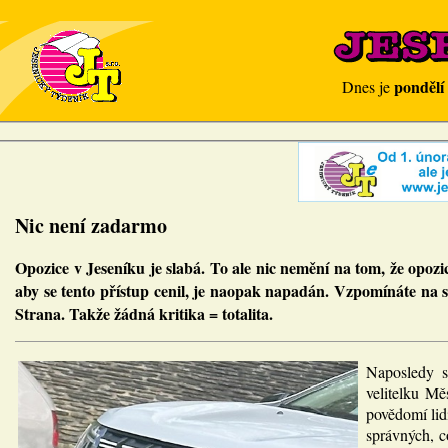
pondělí
Dnes je
Nic není zadarmo
Opozice v Jeseníku je slabá. To ale nic nemění na tom, že opozi
aby se tento přístup cenil, je naopak napadán. Vzpomínáte na so
Strana. Takže žádná kritika = totalita.
Naposledy si
velitelku Mě
povědomí lidí
správných, c