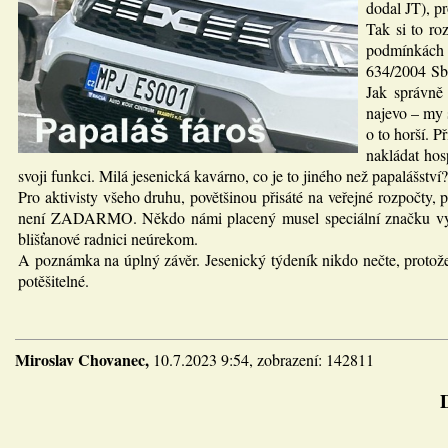
dodal JT), p
Tak si to r
podmínkách 
634/2004 Sb.
Jak správně
najevo – my s
o to horší. P
nakládat hos
svoji funkci. Milá jesenická kavárno, co je to jiného než papalášství?
Pro aktivisty všeho druhu, povětšinou přisáté na veřejné rozpočty,
není ZADARMO. Někdo námi placený musel speciální značku vymysle
blišťanové radnici neúrekom.
A poznámka na úplný závěr. Jesenický týdeník nikdo nečte, protože j
potěšitelné.
Miroslav Chovanec,
10.7.2023 9:54, zobrazení: 142811