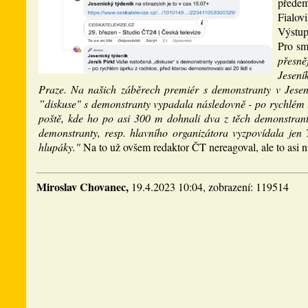
předem)
Fialov
Výstup
Pro sm
přesně
Jesení
Praze. Na našich záběrech premiér s demonstranty v Jesen
”diskuse" s demonstranty vypadala následovně - po rychlém ú
poště, kde ho po asi 300 m dohnali dva z těch demonstrantů
demonstranty, resp. hlavního organizátora vyzpovídala jen 
hlupáky."
Na to už ovšem redaktor ČT nereagoval, ale to asi 
Miroslav Chovanec,
19.4.2023 10:04, zobrazení: 119514