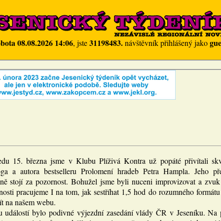
obota 08.08.2026 14:06
31198483.
gue
, jste
návštěvník přihlášený jako
edu 15. března jsme v Klubu Plíživá Kontra už popáté přivítali skv
oga a autora bestselleru Prolomení hradeb Petra Hampla. Jeho př
ně stojí za pozornost. Bohužel jsme byli nuceni improvizovat a zvuk 
nosti pracujeme I na tom, jak sestříhat 1,5 hod do rozumného formátu
jít na našem webu.
 událostí bylo podivné výjezdní zasedání vlády ČR v Jeseníku. Na p