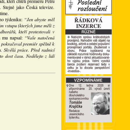
í, kteří chtěli premiéru Petru
 Stejně jako Česká televize.
tíme.
ho týdeníku:
“Jen abyste měl
ém vstupu (kterých jsme měli z
borářů, kteří protestovali v
m mu napsal:
“Vaše natočená
, pokračoval premiér spěšně k
u. Skvělá práce. Před radnicí
 dost času. Nedělejte z lidí