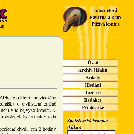
Internetová
kavárna a klub
Plíživá kontra
st
.
Úvod
Archiv článků
Ankety
Hledání
Inzerce
ělého glosátora, pravicového
Redakce
ednáška o civilizační změně
Přihlásit se
není v té nejvyšší kvalitě. V
 a výsledek byste měli v řádu
Společenská kronika
(klikni)
oslední chvíli (cca 2 hodiny