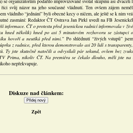
 se organizátorům podařilo improvizovaně svolat skupinu asi dvaceti lid
i říci svůj názor na jeho současné vládnutí. Ten ovšem zájem neměl.
em vládního “jednání” byli obecné kecy o ničem, ale ještě se k nim vrá
utné zasmání: Redaktor ČT Ostrava Jan Pirkl uvedl na FB Jesenické
jší informace. ČT o protestu před jesenickou radnicí informovala v živ
ku hned několik) hned po asi 5 minutovém rozhovoru se zástupci od
íku hovoří a neutíká před nimi.”
Po shlédnutí “živých vstupů” jse
prku z radnice, před kterou demonstrovalo asi 20 lidí s transparenty
. Ty jste skutečně natočili a odvysílali pár sekund, ovšem bez zvuk
TV Prima, nikoliv ČT. Na premiéra se čekalo dlouho, měli jste na to
nikoho nepřekvapuje.
Diskuze nad článkem:
Zpět