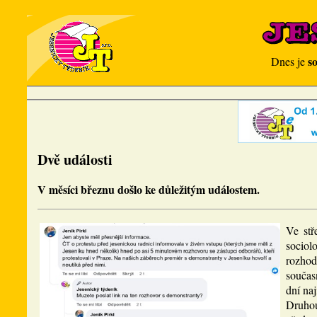
s
Dnes je
Dvě události
V měsíci březnu došlo ke důležitým událostem.
Ve stř
sociol
rozhod
součas
dní na
Druhou