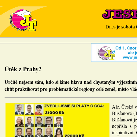
sobota 
Dnes je
Útěk z Prahy?
Určitě nejsem sám, kdo si láme hlavu nad chystaným výjezdním
chtít praktikovat pro problematické regiony celé země, místo vl
Ale. Česká v
Blišťanové (
Blišťanová j
nepřišla s 
inspirativní