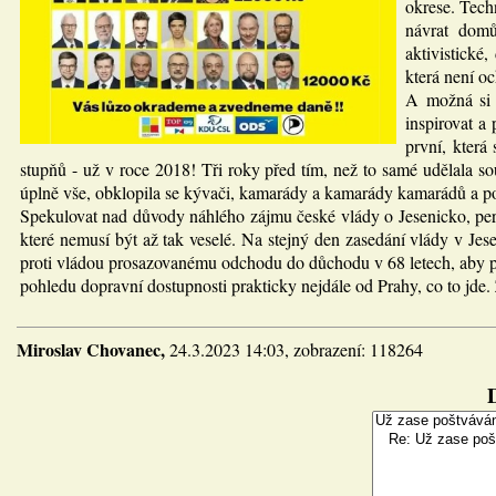
okrese. Tech
návrat domů
aktivistické
která není o
A možná si 
inspirovat a
první, která
stupňů - už v roce 2018! Tři roky před tím, než to samé udělala so
úplně vše, obklopila se kývači, kamarády a kamarády kamarádů a po
Spekulovat nad důvody náhlého zájmu české vlády o Jesenicko, peri
které nemusí být až tak veselé. Na stejný den zasedání vlády v 
proti vládou prosazovanému odchodu do důchodu v 68 letech, aby p
pohledu dopravní dostupnosti prakticky nejdále od Prahy, co to jde. 
Miroslav Chovanec,
24.3.2023 14:03, zobrazení: 118264