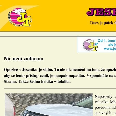
pátek 
Dnes je
Nic není zadarmo
Opozice v Jeseníku je slabá. To ale nic nemění na tom, že opozi
aby se tento přístup cenil, je naopak napadán. Vzpomínáte na so
Strana. Takže žádná kritika = totalita.
Naposledy si
velitelku Mě
povědomí lidí
správných, c