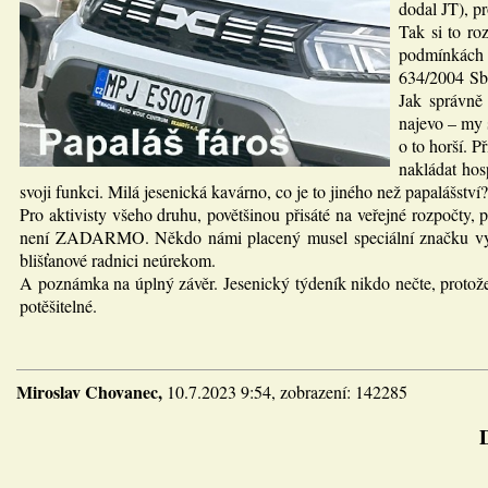
dodal JT), p
Tak si to r
podmínkách 
634/2004 Sb.
Jak správně
najevo – my s
o to horší. P
nakládat hos
svoji funkci. Milá jesenická kavárno, co je to jiného než papalášství?
Pro aktivisty všeho druhu, povětšinou přisáté na veřejné rozpočty,
není ZADARMO. Někdo námi placený musel speciální značku vymysle
blišťanové radnici neúrekom.
A poznámka na úplný závěr. Jesenický týdeník nikdo nečte, protože j
potěšitelné.
Miroslav Chovanec,
10.7.2023 9:54, zobrazení: 142285