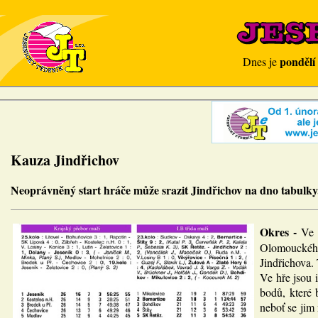
pondělí
Dnes je
Kauza Jindřichov
Neoprávněný start hráče může srazit Jindřichov na dno tabulky
Okres -
Ve 
Olomouckého 
Jindřichova.
Ve hře jsou 
bodů, které 
neboť se jim