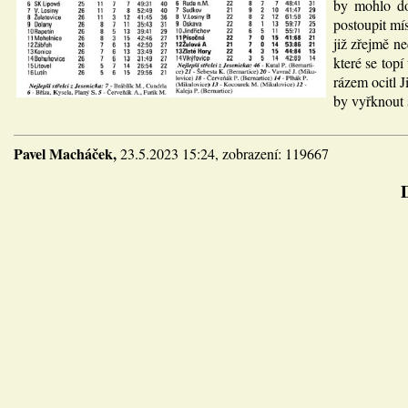
by mohlo do
postoupit mí
již zřejmě n
které se top
rázem ocitl 
by vyřknout 
Pavel Macháček,
23.5.2023 15:24, zobrazení: 119667