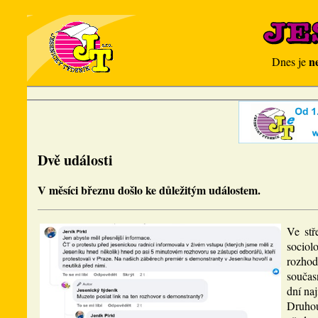
n
Dnes je
Dvě události
V měsíci březnu došlo ke důležitým událostem.
Ve stř
sociol
rozhod
součas
dní na
Druhou