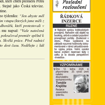
í, kteří chtěli premiéru Petru
 Stejně jako Česká televize.
tíme.
ho týdeníku:
“Jen abyste měl
ém vstupu (kterých jsme měli z
borářů, kteří protestovali v
m mu napsal:
“Vaše natočená
, pokračoval premiér spěšně k
u. Skvělá práce. Před radnicí
 dost času. Nedělejte z lidí