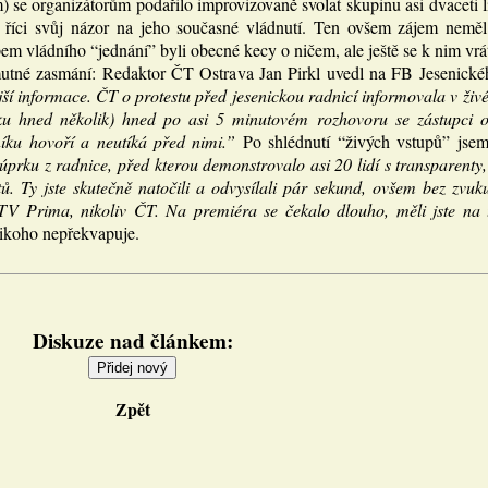
 se organizátorům podařilo improvizovaně svolat skupinu asi dvaceti lid
i říci svůj názor na jeho současné vládnutí. Ten ovšem zájem neměl.
em vládního “jednání” byli obecné kecy o ničem, ale ještě se k nim vrá
utné zasmání: Redaktor ČT Ostrava Jan Pirkl uvedl na FB Jesenické
jší informace. ČT o protestu před jesenickou radnicí informovala v živ
ku hned několik) hned po asi 5 minutovém rozhovoru se zástupci od
íku hovoří a neutíká před nimi.”
Po shlédnutí “živých vstupů” jse
prku z radnice, před kterou demonstrovalo asi 20 lidí s transparenty
. Ty jste skutečně natočili a odvysílali pár sekund, ovšem bez zvuk
TV Prima, nikoliv ČT. Na premiéra se čekalo dlouho, měli jste na to
nikoho nepřekvapuje.
Diskuze nad článkem:
Zpět