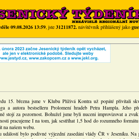
eděle 09.08.2026 13:59
31211872.
gue
, jste
návštěvník přihlášený jako
edu 15. března jsme v Klubu Plíživá Kontra už popáté přivítali skv
oga a autora bestselleru Prolomení hradeb Petra Hampla. Jeho př
ně stojí za pozornost. Bohužel jsme byli nuceni improvizovat a zvuk 
nosti pracujeme I na tom, jak sestříhat 1,5 hod do rozumného formátu
jít na našem webu.
 událostí bylo podivné výjezdní zasedání vlády ČR v Jeseníku. Na p