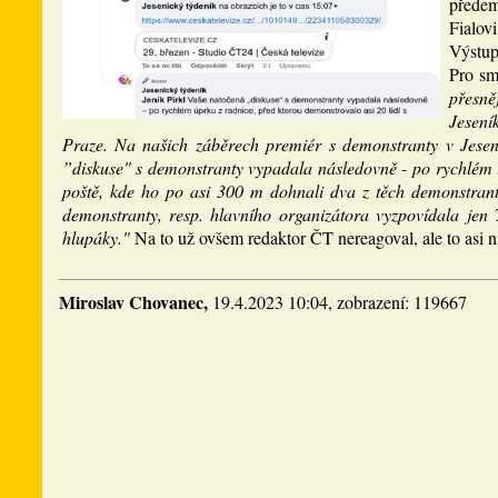
předem)
Fialov
Výstup
Pro sm
přesně
Jesení
Praze. Na našich záběrech premiér s demonstranty v Jesen
”diskuse" s demonstranty vypadala následovně - po rychlém ú
poště, kde ho po asi 300 m dohnali dva z těch demonstrantů
demonstranty, resp. hlavního organizátora vyzpovídala jen 
hlupáky."
Na to už ovšem redaktor ČT nereagoval, ale to asi 
Miroslav Chovanec,
19.4.2023 10:04, zobrazení: 119667