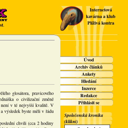
Internetová
kavárna a klub
Plíživá kontra
st
.
Úvod
Archiv článků
Ankety
Hledání
Inzerce
ělého glosátora, pravicového
Redakce
ednáška o civilizační změně
Přihlásit se
není v té nejvyšší kvalitě. V
 a výsledek byste měli v řádu
Společenská kronika
(klikni)
oslední chvíli (cca 2 hodiny