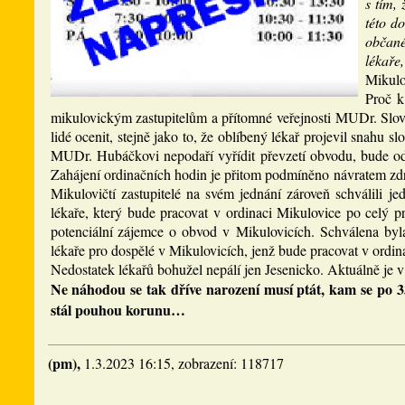
s tím,
této d
občané
lékaře,
Mikulo
Proč k
mikulovickým zastupitelům a přítomné veřejnosti MUDr. Slováč
lidé ocenit, stejně jako to, že oblíbený lékař projevil snahu s
MUDr. Hubáčkovi nepodaří vyřídit převzetí obvodu, bude od
Zahájení ordinačních hodin je přitom podmíněno návratem zdra
Mikulovičtí zastupitelé na svém jednání zároveň schválil
lékaře, který bude pracovat v ordinaci Mikulovice po celý 
potenciální zájemce o obvod v Mikulovicích. Schválena byl
lékaře pro dospělé v Mikulovicích, jenž bude pracovat v ordi
Nedostatek lékařů bohužel nepálí jen Jesenicko. Aktuálně je v
Ne náhodou se tak dříve narození musí ptát, kam se po 33
stál pouhou korunu…
(pm),
1.3.2023 16:15, zobrazení: 118717