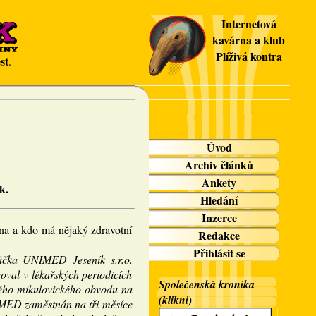
Internetová
kavárna a klub
Plíživá kontra
st
.
Úvod
Archiv článků
Ankety
k.
Hledání
Inzerce
na a kdo má nějaký zdravotní
Redakce
Přihlásit se
áčka UNIMED Jeseník s.r.o.
oval v lékařských periodicích
Společenská kronika
lého mikulovického obvodu na
(klikni)
IMED zaměstnán na tři měsíce