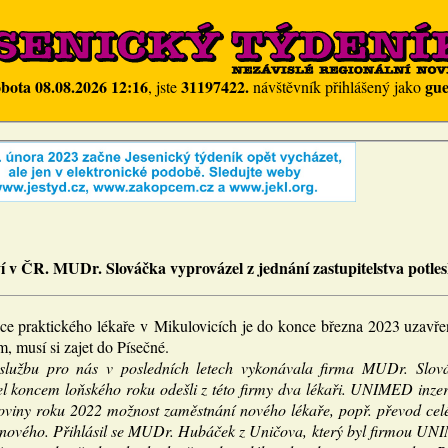
obota 08.08.2026 12:16
31197422.
gue
, jste
návštěvník přihlášený jako
ví v ČR. MUDr. Slováčka vyprovázel z jednání zastupitelstva potles
ce praktického lékaře v Mikulovicích je do konce března 2023 uzavře
, musí si zajet do Písečné.
službu pro nás v posledních letech vykonávala firma MUDr. Slov
l koncem loňského roku odešli z této firmy dva lékaři. UNIMED inzer
oviny roku 2022 možnost zaměstnání nového lékaře, popř. převod ce
 nového. Přihlásil se MUDr. Hubáček z Uničova, který byl firmou UN