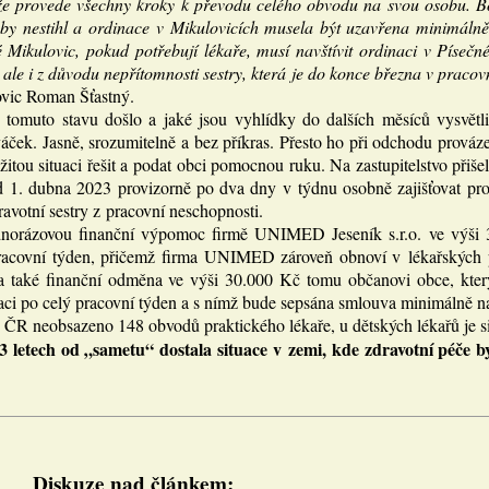
 že provede všechny kroky k převodu celého obvodu na svou osobu.
oby nestihl a ordinace v Mikulovicích musela být uzavřena minimál
 Mikulovic, pokud potřebují lékaře, musí navštívit ordinaci v Písečn
 ale i z důvodu nepřítomnosti sestry, která je do konce března v praco
vic Roman Šťastný.
 tomuto stavu došlo a jaké jsou vyhlídky do dalších měsíců vysvětl
ek. Jasně, srozumitelně a bez příkras. Přesto ho při odchodu provázel
ložitou situaci řešit a podat obci pomocnou ruku. Na zastupitelstvo přiš
 1. dubna 2023 provizorně po dva dny v týdnu osobně zajišťovat pro
votní sestry z pracovní neschopnosti.
i jednorázovou finanční výpomoc firmě UNIMED Jeseník s.r.o. ve vý
pracovní týden, přičemž firma UNIMED zároveň obnoví v lékařských pe
a také finanční odměna ve výši 30.000 Kč tomu občanovi obce, který
naci po celý pracovní týden a s nímž bude sepsána smlouva minimálně na
 ČR neobsazeno 148 obvodů praktického lékaře, u dětských lékařů je sit
 letech od „sametu“ dostala situace v zemi, kde zdravotní péče b
Diskuze nad článkem: