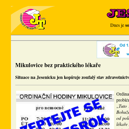
s
Dnes je
Mikulovice bez praktického lékaře
Situace na Jesenicku jen kopíruje zoufalý stav zdravotnict
Ordina
problém
„Tuto 
Bohuže
od pol
lékaře