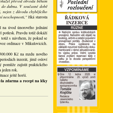
 Bohužel převod obvodu během
ně do dubna. V současné době
é, nejen z důvodu chybějícího
vní neschopnosti,“
říká starosta
il na úvod únorového jednání
 potlesk. Pravdu totiž dokáží
el totiž s návrhem, že pokud se
voz ordinace v Mikulovicích.
ši 300.000 Kč na mzdu nového
riodách inzerát, jímž osloví
 pomůže zajistit praktického
 jeden rok.
uace ještě horší.
yla zdarma a recept na léky