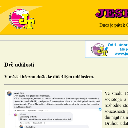
pátek 
Dnes je
Dvě události
V měsíci březnu došlo ke důležitým událostem.
Ve středu 15
sociologa a
rozhodně sto
současnosti 
dní najít na
Druhou událo