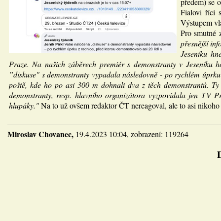
předem) se or
Fialovi říci
Výstupem vlá
Pro smutné 
přesnější in
Jeseníku hn
Praze. Na našich záběrech premiér s demonstranty v Jeseníku ho
”diskuse" s demonstranty vypadala následovně - po rychlém úprku z
poště, kde ho po asi 300 m dohnali dva z těch demonstrantů. Ty j
demonstranty, resp. hlavního organizátora vyzpovídala jen TV Pr
hlupáky."
Na to už ovšem redaktor ČT nereagoval, ale to asi nikoho
Miroslav Chovanec,
19.4.2023 10:04, zobrazení: 119264