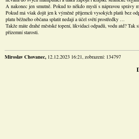
A nakonec jen smutně. Pokud to někdo myslí s nápravou správy měst
Pokud má však dojít jen k výměně příjemců vysokých platů bez odpo
platu běžného občana splatit nedají a účel světí prostředky …
Takže máte drahé městské topení, likvidaci odpadů, vodu atd? Tak si
přízemní starosti.
Miroslav Chovanec,
12.12.2023 16:21, zobrazení: 134797