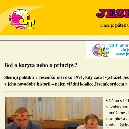
pátek 
Dnes je
Boj o koryta nebo o principy?
Sleduji politiku v Jeseníku od roku 1991, kdy začal vycházet J
v jeho novodobé historii – nejen vládní koalice Jeseník srdcem a
Většina s bí
za zábavnou h
nemůžeme div
zastupitels
zpráva, žádné