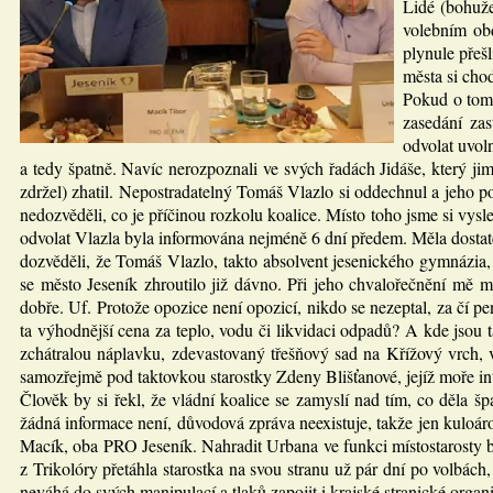
Lidé (bohuže
volebním obd
plynule přeš
města si cho
Pokud o tom 
zasedání za
odvolat uvol
a tedy špatně. Navíc nerozpoznali ve svých řadách Jidáše, který ji
zdržel) zhatil. Nepostradatelný Tomáš Vlazlo si oddechnul a jeho pol
nedozvěděli, co je příčinou rozkolu koalice. Místo toho jsme si vyslec
odvolat Vlazla byla informována nejméně 6 dní předem. Měla dostate
dozvěděli, že Tomáš Vlazlo, takto absolvent jesenického gymnázia,
se město Jeseník zhroutilo již dávno. Při jeho chvalořečnění mě mi
dobře. Uf. Protože opozice není opozicí, nikdo se nezeptal, za čí pe
ta výhodnější cena za teplo, vodu či likvidaci odpadů? A kde jso
zchátralou náplavku, zdevastovaný třešňový sad na Křížový vrch,
samozřejmě pod taktovkou starostky Zdeny Blišťanové, jejíž moře i
Člověk by si řekl, že vládní koalice se zamyslí nad tím, co děla
žádná informace není, důvodová zpráva neexistuje, takže jen kuloáro
Macík, oba PRO Jeseník. Nahradit Urbana ve funkci místostarosty by
z Trikolóry přetáhla starostka na svou stranu už pár dní po volbác
neváhá do svých manipulací a tlaků zapojit i krajské stranické organi