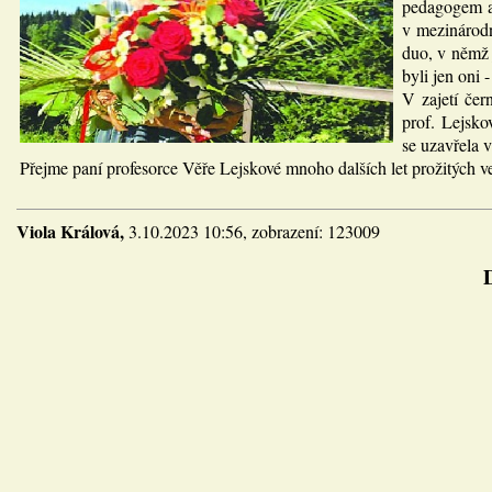
pedagogem a 
v mezinárodn
duo, v němž 
byli jen oni 
V zajetí čer
prof. Lejsko
se uzavřela 
Přejme paní profesorce Věře Lejskové mnoho dalších let prožitých v
Viola Králová,
3.10.2023 10:56, zobrazení: 123009