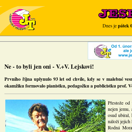
pátek 
Dnes je
Ne - to byli jen oni - V.+V. Lejskovi!
Prvního října uplynulo 93 let od chvíle, kdy se v malebné ve
okamžiku formovalo pianistku, pedagožku a publicistku prof. 
Přestože od 
nejen jemu, 
osud ubíral
náloží jejich
Rodná Morav