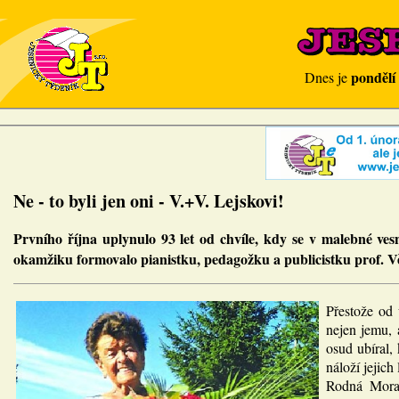
pondělí
Dnes je
Ne - to byli jen oni - V.+V. Lejskovi!
Prvního října uplynulo 93 let od chvíle, kdy se v malebné ve
okamžiku formovalo pianistku, pedagožku a publicistku prof. 
Přestože od 
nejen jemu, 
osud ubíral
náloží jejich
Rodná Morav