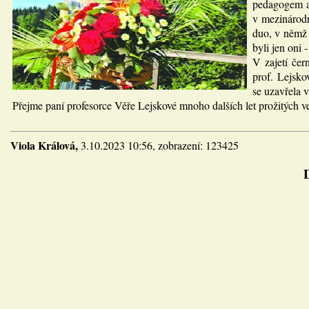
pedagogem a 
v mezinárodn
duo, v němž 
byli jen oni 
V zajetí čer
prof. Lejsko
se uzavřela 
Přejme paní profesorce Věře Lejskové mnoho dalších let prožitých v
Viola Králová,
3.10.2023 10:56, zobrazení: 123425