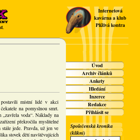
Internetová
kavárna a klub
Plíživá kontra
st
.
Úvod
Archiv článků
Ankety
Hledání
Inzerce
postavili místní lidé v akci
Redakce
i čekatele na pomyslnou smrt.
Přihlásit se
m „zavřela voda“. Náklady na
ařízení překročila myslitelné
Společenská kronika
 stále jede. Pravda, už jen ve
(klikni)
lika stovek dětí navštěvujících