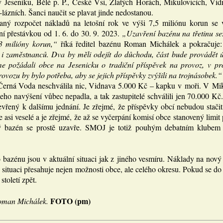
v Jeseníku, Bělé p. P., České Vsi, Zlatých Horách, Mikulovicích, Vid
lázních. Šanci naučit se plavat jinde nedostanou.
aný rozpočet nákladů na letošní rok ve výši 7,5 miliónu korun se 
ní přestávkou od 1. 6. do 30. 9. 2023.
„Uzavření bazénu na třetinu se
3 milióny korun,“
říká ředitel bazénu Roman Michálek a pokračuje
 i zaměstnanců. Dva by měli odejít do důchodu, část bude provádět 
e požádali obce na Jesenicku o tradiční příspěvek na provoz, v pr
rovozu by bylo potřeba, aby se jejich příspěvky zvýšili na trojnásobek.“
Černá Voda neschválila nic, Vidnava 5.000 Kč – kapku v moři. V Miku
eho navýšení vůbec nepadla, a tak zastupitelé schválili jen 70.000 Kč
evřený k dalšímu jednání. Je zřejmé, že příspěvky obcí nebudou stač
 asi veselé a je zřejmé, že až se vyčerpání komisí obce stanovený limit
tý bazén se prostě uzavře. SMOJ je totiž pouhým debatním klubem 
bazénu jsou v aktuální situaci jak z jiného vesmíru. Náklady na nov
situaci přesahuje nejen možnosti obce, ale celého okresu. Pokud se do
toletí zpět.
FOTO (pm)
Roman Michálek.