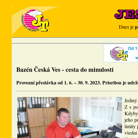
p
Dnes je
Bazén Česká Ves - cesta do minulosti
Provozní přestávka od 1. 6. – 30. 9. 2023. Prioritou je udrž
Jediný
Z s po
Kdyby 
jeho p
limity 
všední 