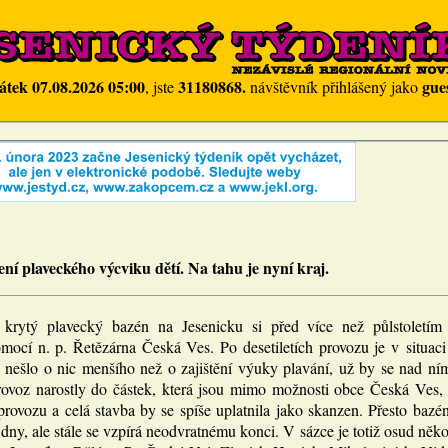
átek 07.08.2026 05:00
31180868.
gue
, jste
návštěvník přihlášený jako
ení plaveckého výcviku dětí. Na tahu je nyní kraj.
 krytý plavecký bazén na Jesenicku si před více než půlstoletím 
mocí n. p. Řetězárna Česká Ves. Po desetiletích provozu je v situac
nešlo o nic menšího než o zajištění výuky plavání, už by se nad ní
rovoz narostly do částek, která jsou mimo možnosti obce Česká Ves, z
provozu a celá stavba by se spíše uplatnila jako skanzen. Přesto bazén
dny, ale stále se vzpírá neodvratnému konci. V sázce je totiž osud něko