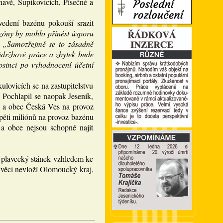
navě, Supíkovicích, Písečné a
vedení bazénu pokouší srazit
zóny by mohlo přinést úsporu
:
„Samozřejmě se to zásadně
údržbové práce a zbytek bude
osinci po vyhodnocení účetní
lovicích se na zastupitelstvu
. Pochlapil se naopak Jeseník,
it a obec Česká Ves na provoz
 pěti miliónů na provoz bazénu
a obce nejsou schopné najít
ý plavecký stánek vzhledem ke
 věci nevloží Olomoucký kraj,