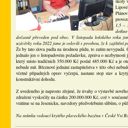
školy 
Lipové-
Plánov
provoz
1,5 – 
dotkne
dočasně převeden pod obec. V listopadu loňského roku jsm
uzávěrky roku 2022 jsme je oslovili s prosbou, že k zajištění p
Že by tato slova padla na úrodnou půdu, to zatím nevypadá. 
jednalo jen o listopadovém požadavku, zpráva o nezbytnosti j
který místo tradičních 350.000 Kč poslal 485.000 Kč a je ot
nebude mít. Březnové jednání zastupitelstva v této obci nebude
včetně případných oprav vyčerpá, nastane stop stav a kry
konstruktivní dohodu.
Z uvedeného je naprosto zřejmé, že úvahy o výstavbě nového 
zdražení vyskočily na částku 200.000.000 Kč, což v současné 
vrátíme se na Jesenicku, navzdory předvolebním slibům, o půl s
Na snímku vedoucí krytého plaveckého bazénu v České Vsi 