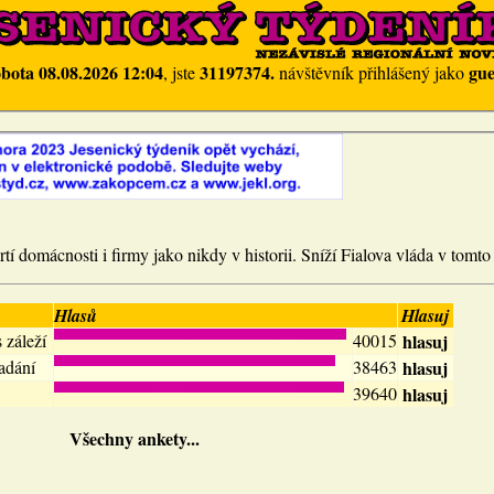
obota 08.08.2026 12:04
31197374.
gue
, jste
návštěvník přihlášený jako
tí domácnosti i firmy jako nikdy v historii. Sníží Fialova vláda v tomto
Hlasů
Hlasuj
 záleží
40015
hlasuj
adání
38463
hlasuj
39640
hlasuj
Všechny ankety...