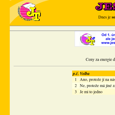
s
Dnes je
Ceny za energie dr
p.č.
Volba
1
Ano, protože jí na nás
2
Ne, protože má jiné z
3
Je mi to jedno