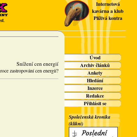
Internetová
kavárna a klub
Plíživá kontra
st
.
Úvod
Snížení cen energií
Archiv článků
 roce zastropování cen energií?
Ankety
Hledání
Inzerce
Redakce
Přihlásit se
Společenská kronika
(klikni)