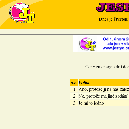
čtvrtek
Dnes je
Ceny za energie drtí dom
p.č.
Volba
1
Ano, protože jí na nás zálež
2
Ne, protože má jiné zadání
3
Je mi to jedno