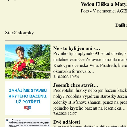
Vedou Eliška a Maty
Foto - V nemocnici AGEL J
Další
Starší sloupky
Ne - to byli jen oni -…
Prvního října uplynulo 93 let od chvíle, 
malebné vesničce Žeravice narodila man
Královým dceruška Věra. Prostředí, které
okamžiku formovalo…
3.10.2023 10:56
Jeseník chce stavět…
Předvolební hrátky nebo jen házení klac
nohy? Podobná vyjádření starostky Jesen
Zdeňky Blišťanové shánění peněz na pře
jediného krytého bazénu na Jesenicku…
7.6.2023 12:57
Dvě události
V měsíci březnu došlo ke důležitým udál