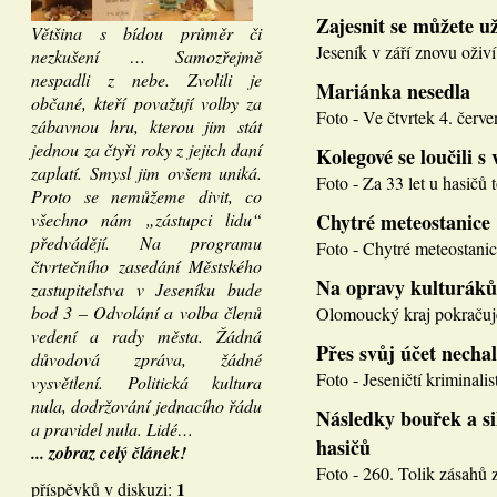
Zajesnit se můžete u
Většina s bídou průměr či
Jeseník v září znovu oživí
nezkušení … Samozřejmě
nespadli z nebe. Zvolili je
Mariánka nesedla
občané, kteří považují volby za
Foto - Ve čtvrtek 4. červen
zábavnou hru, kterou jim stát
jednou za čtyři roky z jejich daní
Kolegové se loučili s 
zaplatí. Smysl jim ovšem uniká.
Foto - Za 33 let u hasičů 
Proto se nemůžeme divit, co
všechno nám „zástupci lidu“
Chytré meteostanice
předvádějí. Na programu
Foto - Chytré meteostanice
čtvrtečního zasedání Městského
Na opravy kulturáků
zastupitelstva v Jeseníku bude
bod 3 – Odvolání a volba členů
Olomoucký kraj pokračuje
vedení a rady města. Žádná
Přes svůj účet necha
důvodová zpráva, žádné
Foto - Jeseničtí kriminalis
vysvětlení. Politická kultura
nula, dodržování jednacího řádu
Následky bouřek a si
a pravidel nula. Lidé…
hasičů
... zobraz celý článek!
Foto - 260. Tolik zásahů z
1
příspěvků v diskuzi: