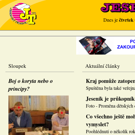
čtvrtek
Dnes je
Sloupek
Aktuální články
Boj o koryta nebo o
Kraj pomůže zatope
principy?
Spuštěna byla také veřejná
Jeseník je průkopník
Foto - Proměna dětských d
Co všechno ještě moh
vymyslet?
Poohlédnutí o několik roků