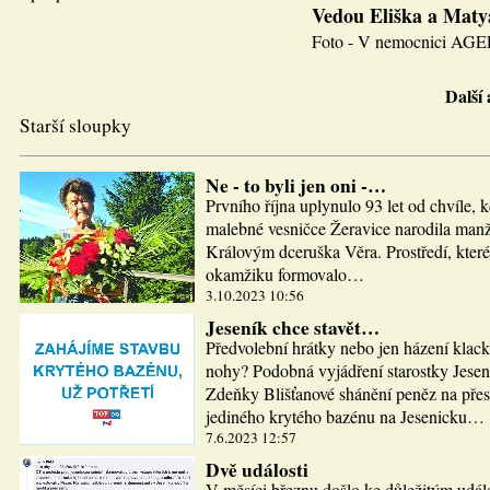
Vedou Eliška a Maty
Foto - V nemocnici AGEL J
Další
Starší sloupky
Ne - to byli jen oni -…
Prvního října uplynulo 93 let od chvíle, 
malebné vesničce Žeravice narodila man
Královým dceruška Věra. Prostředí, které
okamžiku formovalo…
3.10.2023 10:56
Jeseník chce stavět…
Předvolební hrátky nebo jen házení klac
nohy? Podobná vyjádření starostky Jesen
Zdeňky Blišťanové shánění peněz na pře
jediného krytého bazénu na Jesenicku…
7.6.2023 12:57
Dvě události
V měsíci březnu došlo ke důležitým udál