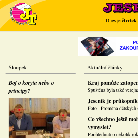
čtvrtek
Dnes je
Sloupek
Aktuální články
Boj o koryta nebo o
Kraj pomůže zatope
principy?
Spuštěna byla také veřejná
Jeseník je průkopník
Foto - Proměna dětských d
Co všechno ještě moh
vymyslet?
Poohlédnutí o několik roků