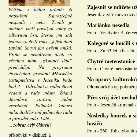
Zajesnit se můžete u
Většina s bídou průměr či
Jeseník v září znovu oživí
nezkušení … Samozřejmě
nespadli z nebe. Zvolili je
Mariánka nesedla
občané, kteří považují volby za
Foto - Ve čtvrtek 4. červen
zábavnou hru, kterou jim stát
jednou za čtyři roky z jejich daní
Kolegové se loučili s 
zaplatí. Smysl jim ovšem uniká.
Foto - Za 33 let u hasičů 
Proto se nemůžeme divit, co
všechno nám „zástupci lidu“
Chytré meteostanice
předvádějí. Na programu
Foto - Chytré meteostanice
čtvrtečního zasedání Městského
Na opravy kulturáků
zastupitelstva v Jeseníku bude
bod 3 – Odvolání a volba členů
Olomoucký kraj pokračuje
vedení a rady města. Žádná
Přes svůj účet necha
důvodová zpráva, žádné
Foto - Jeseničtí kriminalis
vysvětlení. Politická kultura
nula, dodržování jednacího řádu
Následky bouřek a si
a pravidel nula. Lidé…
hasičů
... zobraz celý článek!
Foto - 260. Tolik zásahů z
1
příspěvků v diskuzi: