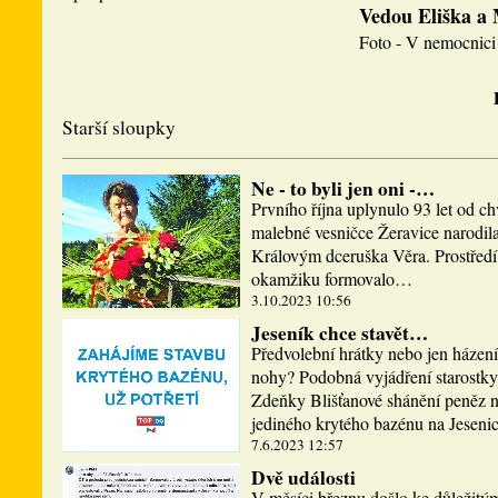
Vedou Eliška a
Foto - V nemocnici 
Starší sloupky
Ne - to byli jen oni -…
Prvního října uplynulo 93 let od ch
malebné vesničce Žeravice narodi
Královým dceruška Věra. Prostředí,
okamžiku formovalo…
3.10.2023 10:56
Jeseník chce stavět…
Předvolební hrátky nebo jen házen
nohy? Podobná vyjádření starostky
Zdeňky Blišťanové shánění peněz n
jediného krytého bazénu na Jesen
7.6.2023 12:57
Dvě události
V měsíci březnu došlo ke důležitý