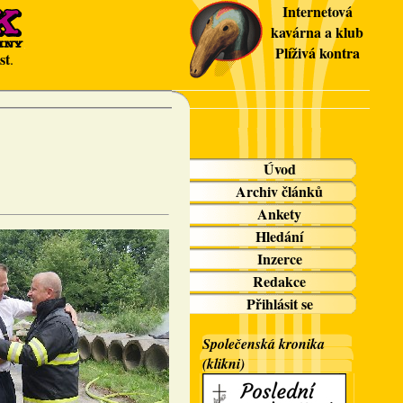
Internetová
kavárna a klub
Plíživá kontra
st
.
Úvod
Archiv článků
Ankety
Hledání
Inzerce
Redakce
Přihlásit se
Společenská kronika
(klikni)