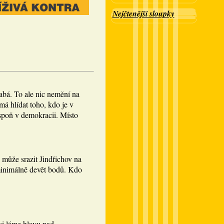
Nejčtenější sloupky
abá. To ale nic nemění na
á hlídat toho, kdo je v
spoň v demokracii. Místo
 může srazit Jindřichov na
minimálně devět bodů. Kdo
si láme hlavu nad