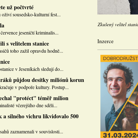
te už počtvrté
 oživí sousedsko-kulturní fest...
Zkušený velitel stani
la
července jeseničtí kriminalis...
Inzerce
li s velitelem stanice
asičů toho zažil opravdu hodně...
nice
tanice v Jeseníkách sledují do...
ráků půjdou desítky miliónů korun
ačuje v podpoře kultury. Postup...
nechal "protéct" téměř milion
inalisté včerejšího dne sděli...
 a silného vichru likvidovalo 500
sahů zaznamenali v souvislosti...