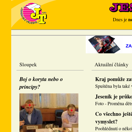
n
Dnes je
Sloupek
Aktuální články
Boj o koryta nebo o
Kraj pomůže za
principy?
Spuštěna byla také v
Jeseník je průk
Foto - Proměna děts
Co všechno ještě
vymyslet?
Poohlédnutí o několi