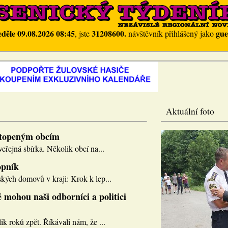
eděle 09.08.2026 08:45
31208600.
gue
, jste
návštěvník přihlášený jako
Aktuální foto
topeným obcím
eřejná sbírka. Několik obcí na...
opník
kých domovů v kraji: Krok k lep...
 mohou naši odborníci a politici
k roků zpět. Říkávali nám, že ...