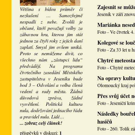
Zajesnit se může
Většina s bídou průměr či
Jeseník v září znovu
nezkušení … Samozřejmě
nespadli z nebe. Zvolili je
Mariánka nesed
občané, kteří považují volby za
Foto - Ve čtvrtek 4. 
zábavnou hru, kterou jim stát
jednou za čtyři roky z jejich daní
Kolegové se louči
zaplatí. Smysl jim ovšem uniká.
Foto - Za 33 let u h
Proto se nemůžeme divit, co
všechno nám „zástupci lidu“
Chytré meteosta
předvádějí. Na programu
Foto - Chytré meteos
čtvrtečního zasedání Městského
Na opravy kultu
zastupitelstva v Jeseníku bude
bod 3 – Odvolání a volba členů
Olomoucký kraj pokr
vedení a rady města. Žádná
Přes svůj účet 
důvodová zpráva, žádné
Foto - Jeseničtí krim
vysvětlení. Politická kultura
nula, dodržování jednacího řádu
Následky bouřek
a pravidel nula. Lidé…
hasičů
... zobraz celý článek!
Foto - 260. Tolik zá
1
příspěvků v diskuzi: