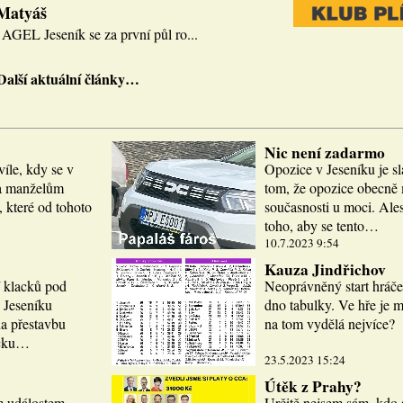
 Matyáš
AGEL Jeseník se za první půl ro...
Další aktuální články…
Nic není zadarmo
víle, kdy se v
Opozice v Jeseníku je sl
la manželům
tom, že opozice obecně m
 které od tohoto
současnosti u moci. Ale
toho, aby se tento…
10.7.2023 9:54
Kauza Jindřichov
í klacků pod
Neoprávněný start hráče
 Jeseníku
dno tabulky. Ve hře je 
a přestavbu
na tom vydělá nejvíce?
icku…
23.5.2023 15:24
Útěk z Prahy?
m událostem.
Určitě nejsem sám, kdo 