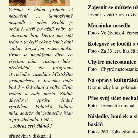
Zajesnit se můžete u
Většina s bídou průměr či
Jeseník v září znovu oživí
nezkušení … Samozřejmě
nespadli z nebe. Zvolili je
Mariánka nesedla
občané, kteří považují volby za
Foto - Ve čtvrtek 4. červen
zábavnou hru, kterou jim stát
jednou za čtyři roky z jejich daní
Kolegové se loučili s 
zaplatí. Smysl jim ovšem uniká.
Foto - Za 33 let u hasičů 
Proto se nemůžeme divit, co
všechno nám „zástupci lidu“
Chytré meteostanice
předvádějí. Na programu
Foto - Chytré meteostanice
čtvrtečního zasedání Městského
Na opravy kulturáků
zastupitelstva v Jeseníku bude
bod 3 – Odvolání a volba členů
Olomoucký kraj pokračuje
vedení a rady města. Žádná
Přes svůj účet necha
důvodová zpráva, žádné
Foto - Jeseničtí kriminalis
vysvětlení. Politická kultura
nula, dodržování jednacího řádu
Následky bouřek a si
a pravidel nula. Lidé…
hasičů
... zobraz celý článek!
Foto - 260. Tolik zásahů z
1
příspěvků v diskuzi: