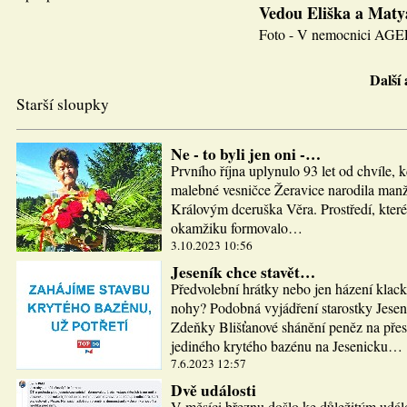
Vedou Eliška a Maty
Foto - V nemocnici AGEL J
Další
Starší sloupky
Ne - to byli jen oni -…
Prvního října uplynulo 93 let od chvíle, 
malebné vesničce Žeravice narodila man
Královým dceruška Věra. Prostředí, které
okamžiku formovalo…
3.10.2023 10:56
Jeseník chce stavět…
Předvolební hrátky nebo jen házení klac
nohy? Podobná vyjádření starostky Jesen
Zdeňky Blišťanové shánění peněz na pře
jediného krytého bazénu na Jesenicku…
7.6.2023 12:57
Dvě události
V měsíci březnu došlo ke důležitým udál