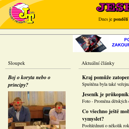
pondělí
Dnes je
Sloupek
Aktuální články
Boj o koryta nebo o
Kraj pomůže zatope
principy?
Spuštěna byla také veřejná
Jeseník je průkopník
Foto - Proměna dětských d
Co všechno ještě moh
vymyslet?
Poohlédnutí o několik roků