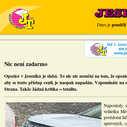
pondělí
Dnes je
Nic není zadarmo
Opozice v Jeseníku je slabá. To ale nic nemění na tom, že opozi
aby se tento přístup cenil, je naopak napadán. Vzpomínáte na so
Strana. Takže žádná kritika = totalita.
Naposledy si
velitelku Mě
povědomí lidí
správných, c