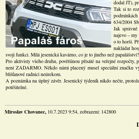
dodal JT), p
Tak si to r
podmínkách 
634/2004 Sb.
Jak správně
najevo – my s
o to horší. P
nakládat hos
svoji funkci. Milá jesenická kavárno, co je to jiného než papalášství?
Pro aktivisty všeho druhu, povětšinou přisáté na veřejné rozpočty,
není ZADARMO. Někdo námi placený musel speciální značku vymysle
blišťanové radnici neúrekom.
A poznámka na úplný závěr. Jesenický týdeník nikdo nečte, protože j
potěšitelné.
Miroslav Chovanec,
10.7.2023 9:54, zobrazení: 142800